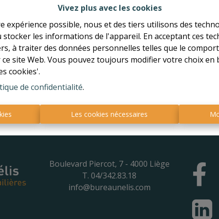
etour à la page précédente
Retour à la page d'accue
Vivez plus avec les cookies
re expérience possible, nous et des tiers utilisons des techno
 stocker les informations de l'appareil. En acceptant ces te
tiers, à traiter des données personnelles telles que le compo
r ce site Web. Vous pouvez toujours modifier votre choix en 
es cookies'.
tique de confidentialité
.
kies
Les cookies nécessaires
Mo
Boulevard Piercot, 7 - 4000 Liège
T. 04/342.83.18
info@bureaunelis.com