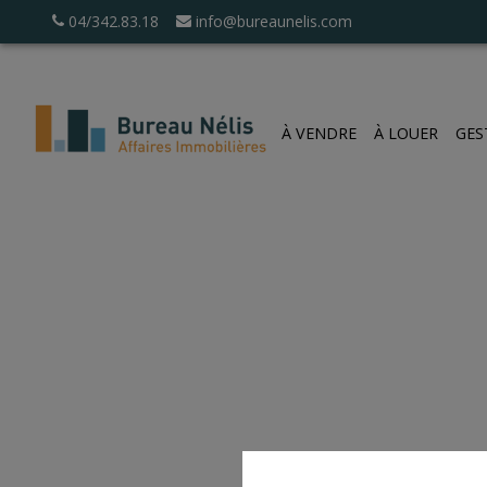
04/342.83.18
info@bureaunelis.com
À VENDRE
À LOUER
GES