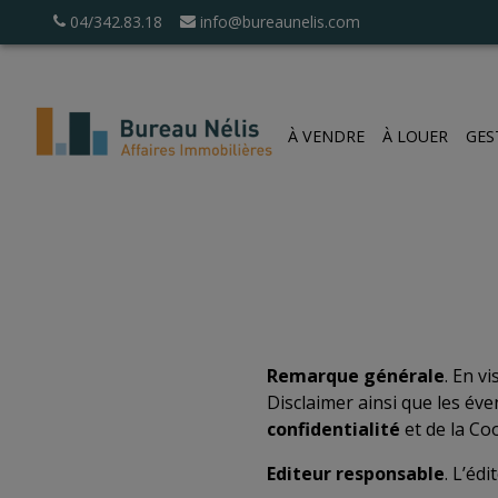
04/342.83.18
info@bureaunelis.com
À VENDRE
À LOUER
GES
Remarque générale
. En v
Disclaimer ainsi que les éve
confidentialité
et de la Co
Editeur responsable
. L’éd