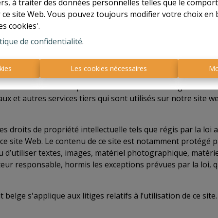
tiers, à traiter des données personnelles telles que le compo
nir des informations et des conseils concernant l'acquisitio
r ce site Web. Vous pouvez toujours modifier votre choix en 
'opinion de son auteur. Le plus grand soin a été consacré à 
es cookies'.
uelles ou des inexactitudes ne peuvent être exclues. Cette
tique de confidentialité
.
 nous ou contre les propriétaires. En outre, nous rejetons t
ez basée (en partie) sur ces informations.
kies
Les cookies nécessaires
Mo
es liens renvoyant à d'autres sites Web. Le contenu de ces 
aucunement notre responsabilité. Nous n'avons également a
ux et autres services tiers qui sont utilisés sur notre site
es droits de propriété intellectuelle tels que régis par la loi 
e site Web. Le contenu de ce site est notamment protégé par 
ou d’utiliser textes, images, matériel photographique, matéri
diteur responsable, hormis les exceptions prévues par la loi, 
it belge s'applique aux litiges relatifs à l’utilisation de ce site.