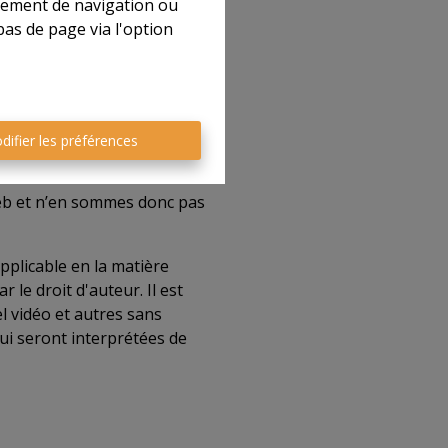
rtement de navigation ou
n ou la location d’un bien.
bas de page via l'option
cette information;
 information ne vous donne
oute responsabilité pour
difier les préférences
pages peut être commercial
ucune influence sur les
 web et n’en sommes donc pas
applicable en la matière
le droit d'auteur. Il est
el vidéo et autres sans
qui seront interprétées de