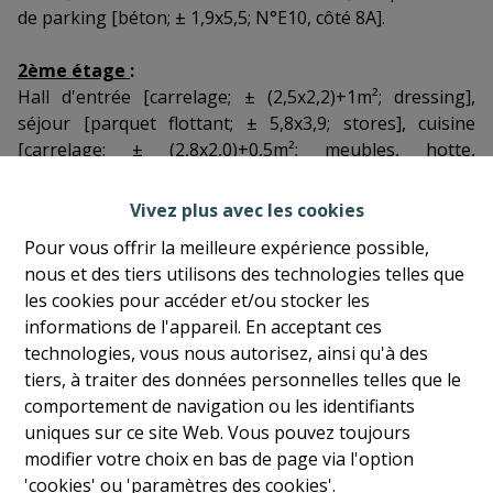
de parking [béton; ± 1,9x5,5; N°E10, côté 8A].
2ème étage
:
Hall d'entrée [carrelage; ± (2,5x2,2)+1m²; dressing],
séjour [parquet flottant; ± 5,8x3,9; stores], cuisine
[carrelage; ± (2,8x2,0)+0,5m²; meubles, hotte,
vitrocéramique, four, lave-vaisselle,
réfrigérateur/congélateur, raccord machine à lessiver],
Vivez plus avec les cookies
WC [carrelage; ± 0,8x1,2; tableau électrique], salle de
Pour vous offrir la meilleure expérience possible,
douches [carrelage; ± (1,6x1,6)+1m²; douche, lavabo sur
nous et des tiers utilisons des technologies telles que
meuble, chaudière murale gaz], chambre [parquet
les cookies pour accéder et/ou stocker les
flottant; ± 3,4x3,7; tentures].
informations de l'appareil. En acceptant ces
technologies, vous nous autorisez, ainsi qu'à des
Caractéristiques
:
tiers, à traiter des données personnelles telles que le
Châssis double vitrage en PVC ;
comportement de navigation ou les identifiants
Local vélo ;
uniques sur ce site Web. Vous pouvez toujours
Eau chaude et chauffage central via chaudière gaz
modifier votre choix en bas de page via l'option
individuelle à condensation ;
'cookies' ou 'paramètres des cookies'.