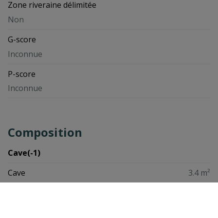
Zone riveraine délimitée
Non
G-score
Inconnue
P-score
Inconnue
Composition
Cave(-1)
PLANIFIER UNE VISITE
Cave
3.4 m²
Deuxième étage
Hall d'entrée
5.5 m²