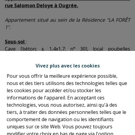
rue Salomon Deloye à Ougrée.
Appartement situé au sein de la Résidence "LA FORÊT
1".
Sous-sol
:
Cave [béton; ± 1,4x1,7; n° 30], local poubelles
[commun].
Vivez plus avec les cookies
4ème étage
:
Pour vous offrir la meilleure expérience possible,
Sas d'entrée [carrelage; ± 1 m²], penderie [parquet
nous et des tiers utilisons des technologies telles que
flottant; ± 1m²], séjour [parquet flottant; ± 4,9x7,0],
les cookies pour accéder et/ou stocker les
cuisine [carrelage; ± 2,0x4,5; meubles, hotte,
informations de l'appareil. En acceptant ces
vitrocéramique, lave-vaisselle,
technologies, vous nous autorisez, ainsi qu'à des
réfrigérateur/congélateur, machine à laver], terrasse
tiers, à traiter des données personnelles telles que le
[carrelage; ± 10m²], hall de nuit [vinyle; ± 1,0x1,8],
comportement de navigation ou les identifiants
chambre [vinyle; ± 3,1x4,5], chambre [vinyle; ± 3,0x3,3],
uniques sur ce site Web. Vous pouvez toujours
coursive, salle de bains [carrelage; ± 2,3x2,0; lavabo sur
modifier votre choix en bas de page via l'option