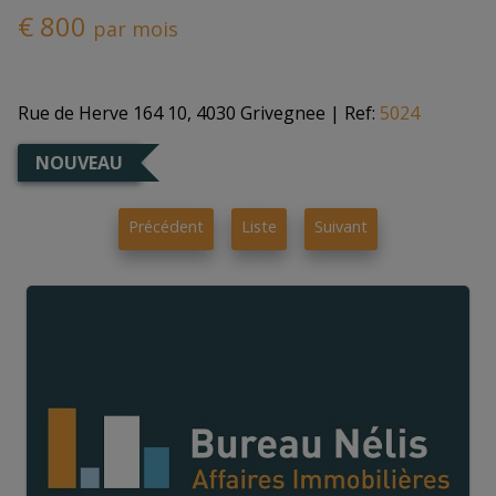
€ 800
par mois
Rue de Herve 164 10, 4030 Grivegnee
| Ref:
5024
NOUVEAU
Précédent
Liste
Suivant