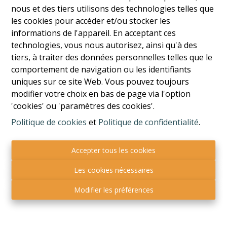
réfrigérateur, four, taque à induction, lave-vaisselle],
nous et des tiers utilisons des technologies telles que
chambre [parquet flottant; ± 2,3x3,5], chambre
les cookies pour accéder et/ou stocker les
[parquet flottant; ± 3,1x4,3], salle de douches
informations de l'appareil. En acceptant ces
[carrelage; ± 2,7x1,5, douche, lavabo sur meuble], WC
technologies, vous nous autorisez, ainsi qu'à des
séparé [carrelage; ± 0,9x1,3], balcon arrière [carrelage ;
tiers, à traiter des données personnelles telles que le
± 5,7x0,7], balcon avant [carrelage ; ± 1,0x0,8].
comportement de navigation ou les identifiants
uniques sur ce site Web. Vous pouvez toujours
Caractéristiques
:
modifier votre choix en bas de page via l'option
'cookies' ou 'paramètres des cookies'.
Possibilité de louer un parking pour 50,00 €
Politique de cookies
et
Politique de confidentialité
.
supplémentaires ;
Vidéo-phone ;
Ascenseur ;
Accepter tous les cookies
Châssis double vitrage PVC ;
Les cookies nécessaires
Chauffage central collectif par chaudière au
mazout [calorimètres] ;
Modifier les préférences
Production d'eau chaude par boiler électrique ;
Superficie utile [PEB]: 82 m² ;
PEB n°
20170527003155
- E - Espec: 391 kWh/m².an