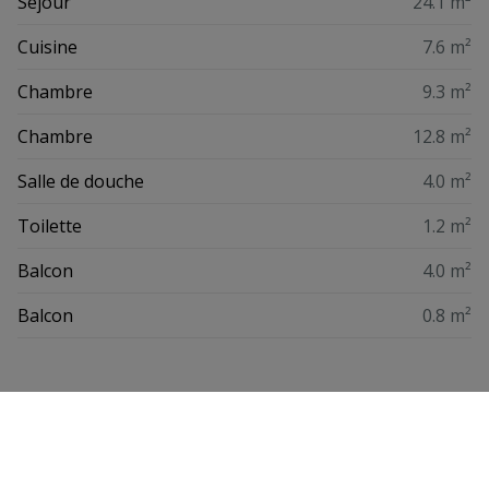
Séjour
24.1 m²
Cuisine
7.6 m²
Chambre
9.3 m²
Chambre
12.8 m²
Salle de douche
4.0 m²
Toilette
1.2 m²
Balcon
4.0 m²
Balcon
0.8 m²
Énergie