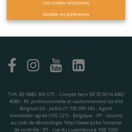
Les cookies nécessaires
Modifier les préférences
Boulevard Piercot, 7 - 4000 Liège
T. 04/342.83.18
info@bureaunelis.com
TVA. BE 0885 360 075 - Compte tiers: BE78 0014 4382
4586 - RC professionnelle et cautionnement via AXA
Belgium SA - police n° 730.390.160 - Agent
immobilier agréé (105 227) - Belgique - IPI - Soumis
au code de déontologie:
http://www.ipi.be
Instance
de contrôle : IPI - rue du Luxembourg 16B 1000